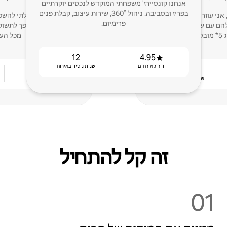
אנחנו קונסיירז' משפחתי המוקדש לנכסים יוקרתיים
בפריז ובסביבה. ניהול 360°, שירות עיצוב, קבלת פנים
ני עוזר לבעלים ולמלונות
שלום לכולם, התחלתי להשכ
פרימיום.
ם עם שירות לקוחות יוצא
החגים ועכשיו זה הפך לתשו
טח!
מכל העו
12
4.95
דירוג אורחים
שנות ניסיון באירוח
4.85
9
שנות ניסיון באירוח
דירוג אורחים
זה קל להתחיל
01