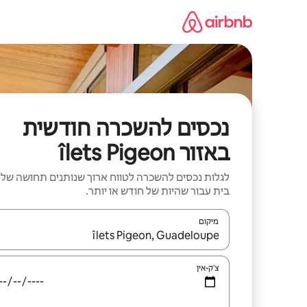
ילוג
תוכן
נכסים להשכרה חודשית
באזור îlets Pigeon
לגלות נכסים להשכרה לטווח ארוך שנותנים תחושה של
בית עבור שהיות של חודש או יותר.
מיקום
כאשר התוצאות יהיו זמינות, יש לנווט עם מקשי החיצים למ
צ'ק-אין