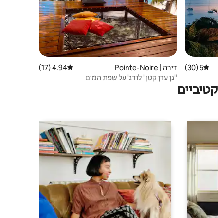
5 (30)
דירוג ממוצע של 5 מתוך 5, 30 ביקורות
דירה | Pointe-Noire
4.94 (17)
דירוג ממוצע של 4.94 מתוך 5, 17 ביקורות
"גן עדן קטן" לודג' על שפת המים
טיביים