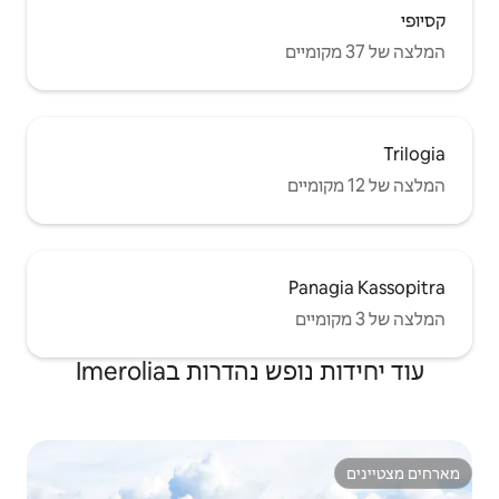
דרות בImerolia