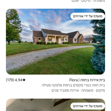
4.94 (179)
דירוג ממוצע של 4.94 מתוך 5, 179 ביקורות
אלפקה פעילה
ר פנים