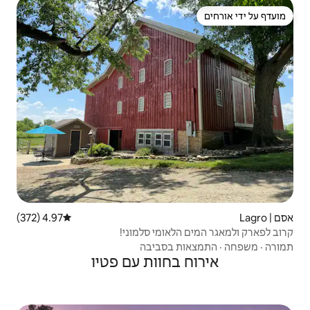
4.97 (372)
דירוג ממוצע של 4.97 מתוך 5, 372 ביקורות
ומי סלמוני!
בסביבה
חוות עם פטיו