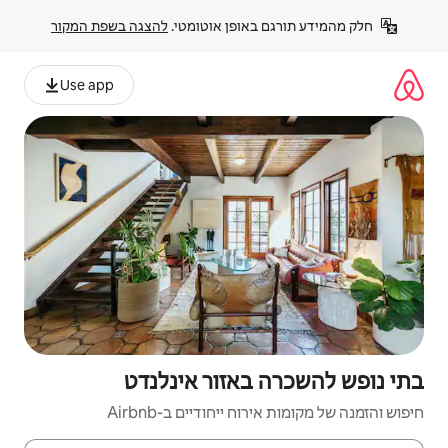
פן אוטומטי. 
להצגה בשפת המקור
Use app
אזור אינלנדט
יחודיים ב-Airbnb