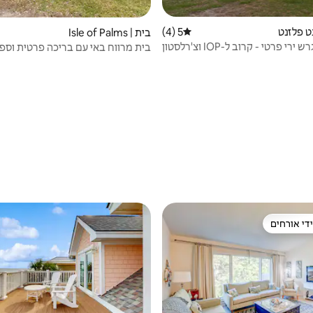
נט פלזנט
5 (4)
דירוג ממוצע של 5 מתוך 5, 4 ביקורות
בית | Isle of Palms
י פרטי - קרוב ל-IOP וצ'רלסטון
בית מרווח באי עם בריכה פרטית וספ
די אורחים
די אורחים