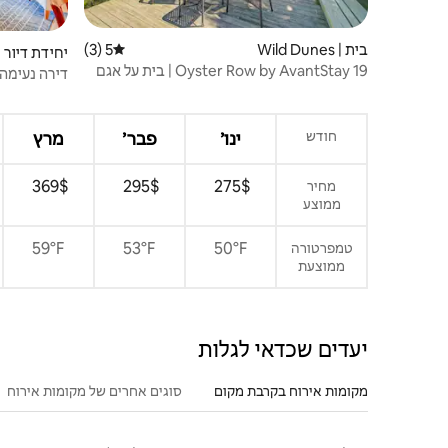
בית | Wild Dunes
5 (3)
דירוג ממוצע של 5 מתוך 5, 3 ביקורות
יחידת דיור | ild Dunes
19 Oyster Row by AvantStay | בית על אגם
עם נוף
Dunes
חודש
ינו׳
פבר׳
מרץ
$‏275 ‏
$‏295 ‏
$‏369 ‏
מחיר
ממוצע
59°F
53°F
50°F
טמפרטורה
ממוצעת
יעדים שכדאי לגלות
מקומות אירוח בקרבת מקום
סוגים אחרים של מקומות אירוח