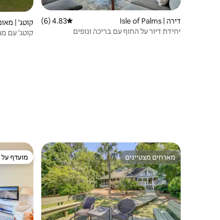
דירה | Isle of Palms
4.83 (6)
דירוג ממוצע של 4.83 מתוך 5, 6 ביקורות
קוטג' | מאו
יחידת דיור על החוף עם בריכה ונופים
קוטג' עם מגרש יר
מארחים מצטיינים
מועדף על י
מארחים מצטיינים
מועדף על י