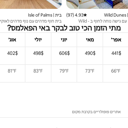
W
4.93 (97)
דירוג ממוצע של 4.93 מתוך 5, 97 ביקורות
בית | Isle of Palms
דירה נעימה עם גישה נוחה לחוף ב - Wild
בית חוף מדהים עם נוף מדהים לאוקיי
מתי הזמן הכי טוב לבקר באי הפאלמס?
אפר׳
מאי
יוני
יולי
אוג׳
$‏441 ‏
$‏490 ‏
$‏606 ‏
$‏498 ‏
$‏402 ‏
81°F
83°F
79°F
73°F
66°F
אתרים פופולריים בקרבת מקום