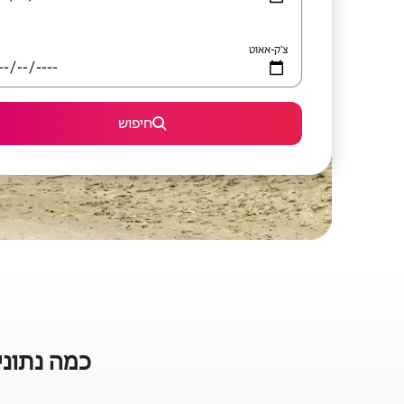
צ'ק-אאוט
חיפוש
כמה נתוני