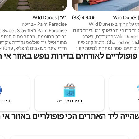
W
4.94 (88)
דירוג ממוצע של 4.94 מתוך 5, 88 ביקורות
בית | Wild Dunes
 החוף ב-Wild Dunes
Palm Paradise ~בריכה
מחוממת~משחקים~הליכה לחוף הים
אי אפשר להיות קרוב יותר לאוקיינוס! דירת קונדו
משופצת ב-Wild Dunes המגודרת, באתר
בריכה מחוממת, מרחב מחיה חיצוני,
הנופש Charleston's Island! מיטת קינג סייז
כותיים, ספה נפתחת למיטת קווין
חדרי ש
פופולריים לאורחים בדירות נופש באזור אי
זיות עם מסך שטוח, מכונת כביסה,
3.5 חדרי רחצה 
ה ומטבח מצויד לא רק בדברים
עם פינת ישיבה • מסלול גולף מינ
 גם במכונת קפה, בלנדר ועוד.
אחורית עם דשא ומשחקי מדשאה מש
חות כמה צעדים מהבריכה הפרטית
חדש • אח עצי
ומהחוף של מתחמי הדירות. הערה: ב-IOP
וש חוף. יש גישה רבה לחוף הים,
מגורים מרווחים עם ריהוט מעוצב ועי
היות בקיץ ייתכן שיהיו עבודות
בקפידה • הליכה של 3 דקות לג
ן להביא חיות מחמד, לעשן או לעשות
בריכת שחייה
חניה ח
ליום
הייה ליד האתרים הכי פופולריים באזור אי