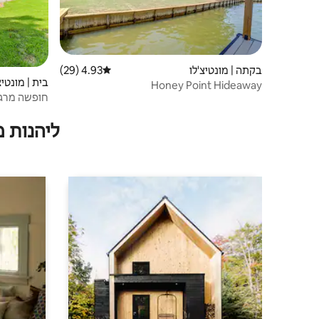
בקתה | מונטיצ'לו
4.93 (29)
דירוג ממוצע של 4.93 מתוך 5, 29 ביקורות
בית | מונטיצ
Honey Point Hideaway
חופשה מרגיע
ליהנות 