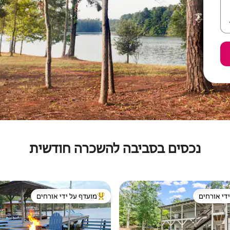
נכסים בסביבה להשכרה חודשית
די אורחים
מועדף על ידי אורחים
די אורחים
מוביל בקרב נכסים מועדפים על ידי א