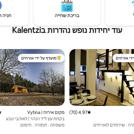
בריכת שחייה
חניה ח
עוד יחידות נופש נהדרות בKalentzi
די אורחים
מועדף על ידי אורחים
די אורחים
מוביל בקרב נכסים מועדפים על ידי א
4.97 (70)
דירוג ממוצע של 4.97 מתוך 5, 70 ביקורות
מקום אירוח | Vytina
די
בקתת עץ ליד הנהר | לאוהבי טבע
רה
·
שירותים לאורחים
משפחה
·
תמורה
·
חימום