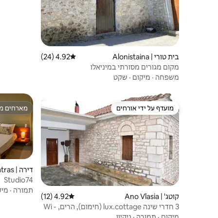
בית טורי | Alonistaina
4.92 (24)
דירוג ממוצע של 4.92 מתוך 5, 24 ביקורות
מקום מגורים מסורתי במיניאלו
משפחה
·
מיקום
·
שקט
מועדף על ידי אורחים
מארחים מצ
מועדף על ידי אורחים
מארחים מצ
דירה | Patras
Studio74
תמורה
·
מיק
קוטג' | Ano Vlasia
4.92 (12)
דירוג ממוצע של 4.92 מתוך 5, 12 ביקורות
3 חדרי שינה lux.cottage (חימום), הרים, Wi -
Fi
מיקום
·
תמורה
·
ניקיון