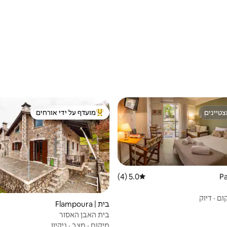
טיינים
מועדף על ידי אורחים
טיינים
מוביל בקרב נכסים מועדפים על ידי א
5.0 (4)
דירוג ממוצע של 5.0 מתוך 5, 4 ביקורות
ום
·
דיוק
בית | Flampoura
בית האבן האסור
מיקום
·
מצב
·
ניקיון