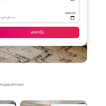
צ'ק-אאוט
חיפוש
האורחים משבחים: