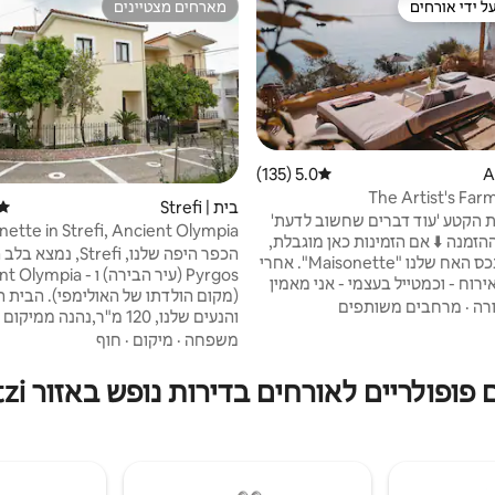
ל ידי אורחים
מארחים מצטיינים
 נכסים מועדפים על ידי אורחים
מארחים מצטיינים
5.0 (135)
דירוג ממוצע של 5.0 מתוך 5, 135 ביקורות
The Artist's Farm
בית | Strefi
דירו
Ath/Airp/train
ת הקטע 'עוד דברים שחשוב לדעת'
nette in Strefi, Ancient Olympia
ההזמנה ⬇️ אם הזמינות כאן מוגבלת,
הכפר היפה שלנו, Strefi, 
בדקו את הנכס האח שלנו "Maisonette". אחרי
Pyrgos (עיר הבירה) ו - ia
אירוח - וכמטייל בעצמי - אני מאמין
(מקום הולדתו של האו
י ונשמתי. בלי בינה מלאכותית, בלי
רה
·
מרחבים משותפים
והנעים שלנו, 120 מ"ר,נהנה מ
 אפליקציות קפואות. אפשר לצפות
משפחה
·
מיקום
·
חוף
חמה, ניקיון בסטנדרט גבוה ותמיכה
רכו. בתינו השלווים והכפריים
פופולריים לאורחים בדירות נופש באזור Kalentzi
חק כמה צעדים מהים, עם גינה
אנחנו אופטימיים שתהיה לכם שהייה 
ה בצמחים, טווסים, חתולים וכלבים
ונעימה מכיוון שהבית הוא הבית הכפר
ואגם שקט. 🌅🏖🌊🦚
ומתאים היטב לשרת באופן מלא את חו
הנסיעה וההנאה שלנו.