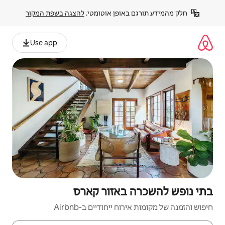
פן אוטומטי. 
להצגה בשפת המקור
Use app
אזור קארס
יחודיים ב-Airbnb