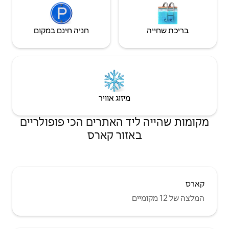
חניה חינם במקום
יזוג אוויר
 האתרים הכי פופולריים
ור קארס