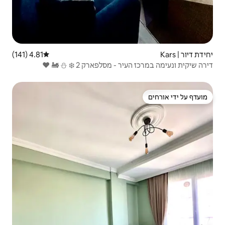
4.81 (141)
דירוג ממוצע של 4.81 מתוך 5, 141 ביקורות
ארק 2 ❄️ ⛄️ 🚂 ❤️