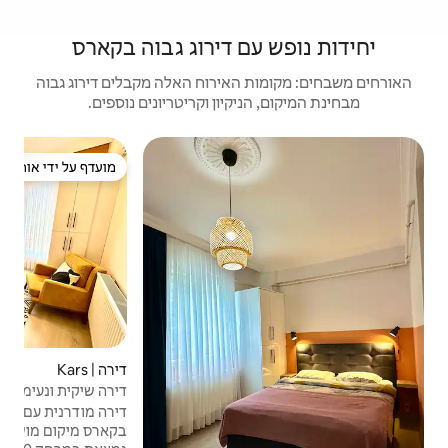
ם דירוג גבוה בקארס
האירוח האלה מקבלים דירוג גבוה
יקיון וקריטריונים נוספים.
מועדף על ידי אורחים
מועדף על ידי אורחים
דירה | Kars
4.88 (24)
דירוג ממוצע של 4.88 מתוך 5, 24 ביקורות
דירה | s
דירה שיקית ונעימה עם נוף פנורמי -
CHIC&COSY די
Masalpark13
דירה מודרנית עם נוף לעיר לשהייה מדהימה
דירה 
בקארס מיקום מושלם בלב העיר. מצודת קארס