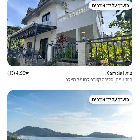
4.92 (13)
דירוג ממוצע של 4.92 מתוך 5, 13 ביקורות
קמאלה