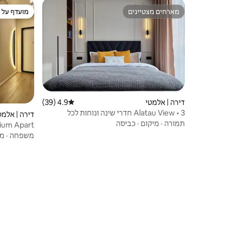
מארחים מצטיינים
מועדף על י
מארחים מצטיינים
מועדף על י
דירה | אלמטי
4.9 (39)
דירוג ממוצע של 4.9 מתוך 5, 39 ביקורות
Alatau View • 3 חדרי שינה ונוחות לכל
דירה | אלמט
המשפחה
תמורה
·
מיקום
·
כביסה
ium Apart
משפחה
·
מי