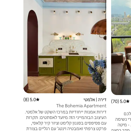
דירה מודרנ
נמצאים הקר
הרפובליקה,
מיקום
·
תמו
מצויד במלו
אזור מטבח 
רחצה, טלווי
חלונות עם 
דירה | אלמטי
5.0 (8)
דירוג ממוצע של 5.0 מתוך 5, 8 ביקורות
5.0 (70)
דירוג ממוצע של 5.0 מתוך 5, 70 ביקורות
The Bohemia Apartment
דירות אמנות ייחודיות במרכז השקט של אלמטי.
לכם
העיצוב הבוהמייני הזה מיועד לאסתטים: תקרות
רי נשימה
עם פסיפסים בסגנון קלימט וציור קיר קלאסי,
רו. - מיטה
פרקט צרפתי ואמבטיה וינטג' עם רגליים בצורת
 חדר רחצה