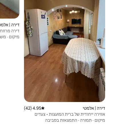
דירה | אלמט
דירה מרווחת
מיקום
·
משפ
דירה | אלמטי
4.95 (42)
דירוג ממוצע של 4.95 מתוך 5, 42 ביקורות
אווירה ייחודית של ברית המועצות • צעדים
ספורים מארבאט ומהבזאר הירוק
מיקום
·
תמורה
·
התמצאות בסביבה