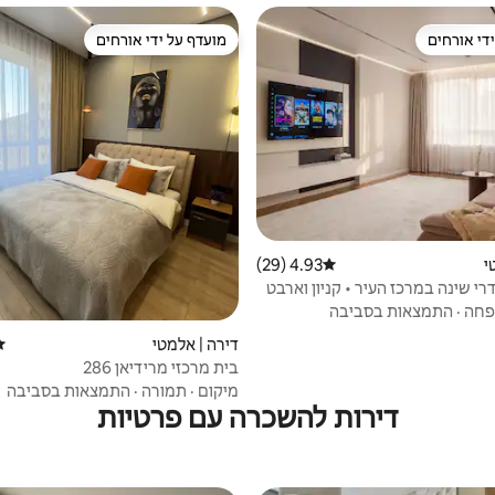
די אורחים
מועדף על ידי אורחים
די אורחים
מועדף על ידי אורחים
י
4.93 (29)
דירוג ממוצע של 4.93 מתוך 5, 29 ביקורות
רי שינה במרכז העיר • קניון וארבט
ם
חה
·
התמצאות בסביבה
דירה | אלמטי
די
בית מרכזי מרידיאן 286
מיקום
·
תמורה
·
התמצאות בסביבה
דירות להשכרה עם פרטיות