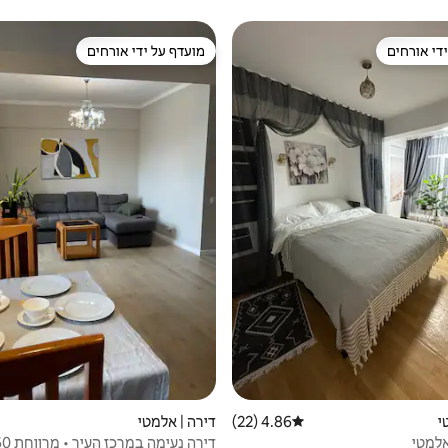
די אורחים
מועדף על ידי אורחים
די אורחים
מועדף על ידי אורחים
י
4.86 (22)
דירוג ממוצע של 4.86 מתוך 5, 22 ביקורות
דירה | אלמטי
אלמטי
דירה נעימה במרכז העיר • מרווחת 60 מ"ר