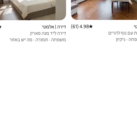
י
4.98 (61)
דירוג ממוצע של 4.98 מתוך 5, 61 ביקורות
דירה | אלמטי
די
 עם נוף להרים
דירה ליד מגה פארק
חה
·
ניקיון
משפחה
·
תמורה
·
מה יש באזור