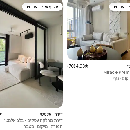
די אורחים
מועדף על ידי אורחים
די אורחים
מועדף על ידי אורחים
י
4.93 (70)
דירוג ממוצע של 4.93 מתוך 5, 70 ביקורות
Miracle Prem
קום
·
נוף
דירה | אלמטי
דיר
דירת מחלקת עסקים - בלב אלמטי
תמורה
·
מיקום
·
מטבח