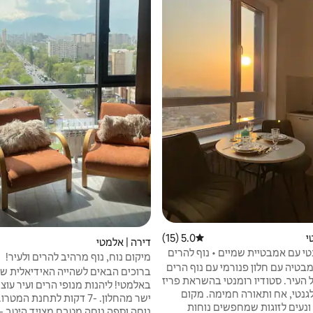
י
5.0 (15)
דירוג ממוצע של 5.0 מתוך 5, 15 ביקורות
דירה | אלמטי
טי עם אמבטיית שמיים • נוף להרים
מיקום נוח, נוף מרהיב להרים ולעיר!
טיה עם חלון פנורמי עם נוף הרים
ברוכים הבאים לשהייה האידיאלית ש
ל העיר. סטודיו רומנטי בהשראת פריז
באלמטי! ליהנות מנופי הרים ועיר עוצ
גנטי, אח ותאורה חמימה. מקום
ישר מהחלון. -7 דקות לתחנת המט
ונעים לזוגות שמחפשים נוחות
נוחה וספה נוחה מטבח מצויד היטב -