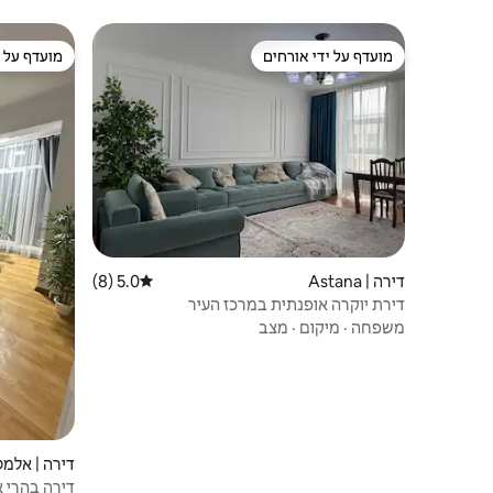
מועדף על ידי אורחים
מועדף על י
מועדף על ידי אורחים
מועדף על י
דירה | Astana
5.0 (8)
דירוג ממוצע של 5.0 מתוך 5, 8 ביקורות
דירת יוקרה אופנתית במרכז העיר
משפחה
·
מיקום
·
מצב
דירה | אלמט
דירה בהרי 