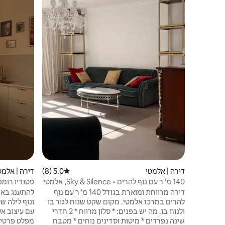
דירה | אלמטי
5.0 (8)
דירוג ממוצע של 5.0 מתוך 5, 8 ביקורות
דירה | אלמט
140 מ"ר עם נוף להרים • Sky & Silence, אלמטי
סטודיו רומנ
•אח
דירה מרווחת ומוארת בגודל 140 מ"ר עם נוף
להתענג באמב
להרים במרכז אלמטי. מקום שקט שנוח לגור בו
ונוף לילה ש
ולנוח בו. מה יש בפנים: * סלון מרווח * 2 חדרי
עם עיצוב אל
שינה נפרדים * מיטות וסדינים נוחים * מטבח
מפלט פרטי 