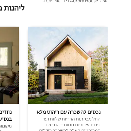
Aurora House 2 BR ליד OPI Mall ו-
ליהנות 
Jakabaring SC
נכסים להשכרה עם ריהוט מלא
נוודים
בנסיע
החל מבקתות הרריות שלוות ועד
דירות עירוניות נוחות – הנכסים
מקומות 
המרוהטים האלה להשכרה כוללים