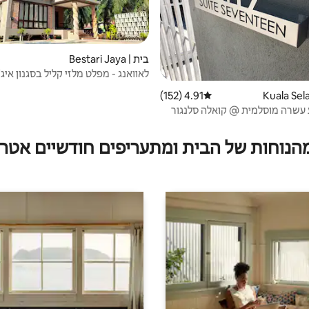
בית | Bestari Jaya
לאוואנג - מפלט מלזי קליל בסגנון איג'
4.91 (152)
דירוג ממוצע של 4.91 מתוך 5, 152 ביקורות
 עשרה מוסלמית @ קואלה סלנגור
מהנוחות של הבית ומתעריפים חודשיים אטרק