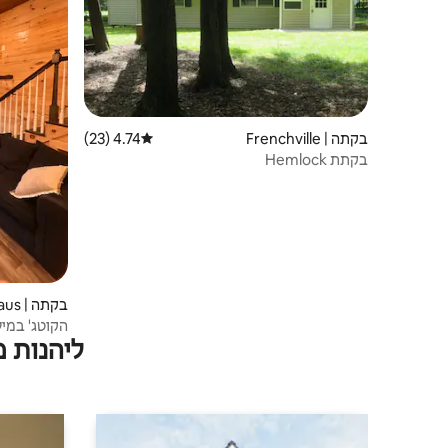
בקתה | Frenchville
4.74 (23)
דירוג ממוצע של 4.74 מתוך 5, 23 ביקורות
בקתת Hemlock
בקתה | Karthaus
הקוטג' במיל
ליהנות 