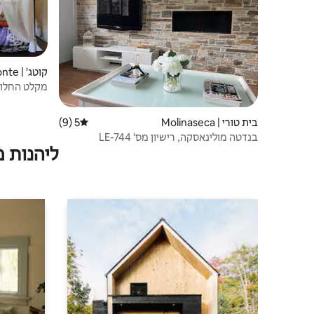
קוטג' | Tabuyo del Monte
מקלט החלומות I מיוחד
בית טורי | Molinaseca
5 (9)
דירוג ממוצע של 5 מתוך 5, 9 ביקורות
בנדטה מולינאסקה, רישיון מס' LE-744
ליהנות 