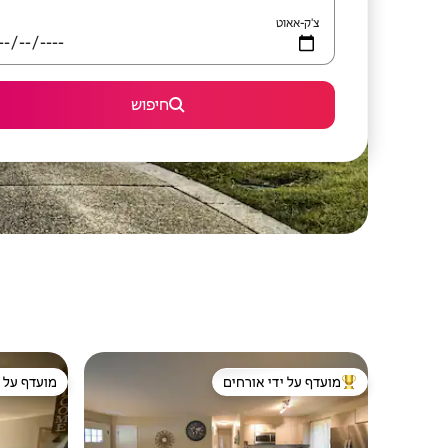
צ'ק-אאוט
חיפוש
מועדף על ידי אורחים
מועדף על י
מוביל בקרב נכסים מועדפים על ידי אורחים
מועדף על י