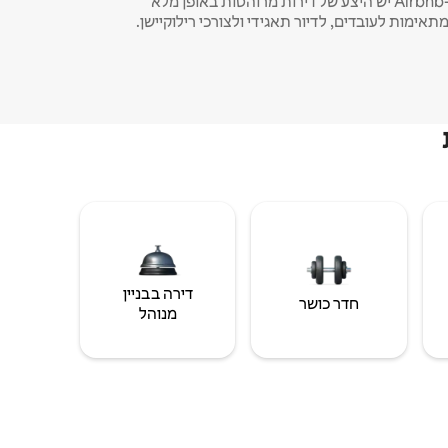
ב-Airbnb יש היצע של דירות מרוהטות באופן מלא
תאימות לעובדים, לדיור תאגידי ולצורכי רילוקיישן.
דירה בבניין
חדר כושר
מנוהל