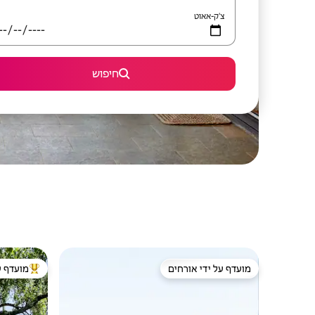
צ'ק-אאוט
חיפוש
מועדף על ידי אורחים
מועדף ע
מועדף על ידי אורחים
מוביל בקרב