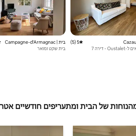
5 (5)
בית | Campagne-d'Armagnac
דירוג ממוצע של 5 מתוך 5, 5 ביקורות
די
O - דירה 7
בית שקט ומואר
מהנוחות של הבית ומתעריפים חודשיים אטרק