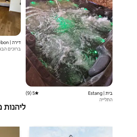
דירה | Cazaubon
ברוכים הבאים ל-ustalet
בית | Estang
5 (9)
דירוג ממוצע של 5 מתוך 5, 9 ביקורות
התלייה
ליהנות 