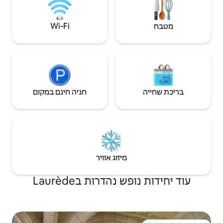
Wi‑Fi
חניה חינם במקום
יזוג אוויר
דרות בLaurède