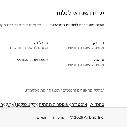
יעדים שכדאי לגלות
יעדים פופולריים לשהיות ממושכות
מקומות אירוח בקרבת מקו
ניו יורק
ברצלונה
נכסים להשכרה חודשית
נכסים להשכרה חודשית
סיאטל
אפשרויות נוספות
נכסים להשכרה חודשית
*בחלק מהאזורים והנכסים ייתכנו חריגות מסוימות.
Airbnb
אוסטריה
אוסטריה תחתית
זַנְקְט פּוֹלְטֶן (אֶרֶץ)
ch
© 2026 Airbnb, Inc.
פרטיות
תנאים