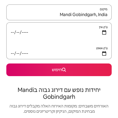
יש לנווט עם מקשי החיצים למעלה ולמטה או לעיין בעזרת תנועות מגע או החלקה.
חיפוש
יחידות נופש עם דירוג גבוה בMandi
Gobindg
האירוח האלה מקבלים דירוג גבוה
יקיון וקריטריונים נוספים.