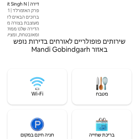
אבווי ודומינו • 10 דקות מאוניברסיטת
דירה | Sahibzada Ajit Singh N
4.99 (134)
דירוג ממוצע של 4.99 מתוך 5, 134 ביקורות
agar
פרק האזמרלד | 1 BHK
ברוכים הבאים לדירת 1 BHK המקסימה שלנו,
מעוצבת בצורה מושלמת לשהייה נוחה ונוחה.
הדירה שלנו ממוקמת בקהילה מגודרת
ומאובטחת, ומציעה את השילוב האידיאלי של
ם לאורחים בדירות נופש
פרטיות ונגישות. מיקום נוח: - 20 דקות משדה
התעופה הבינלאומי מוהאלי - 15 דקות מבית
החולים פורטיס, מוהלי - 10 דקות לקניון CP 67 -
10 דקות לשוק Jubilee Walk - 15 דקות
לאוניברסיטת אמיטי אידיאלי עבור : - משפחה
קטנה - תיירים רפואיים - נוסעים יחידים -
נוסעים בנסיעות עסקים - זוגות
Wi‑Fi
חניה חינם במקום