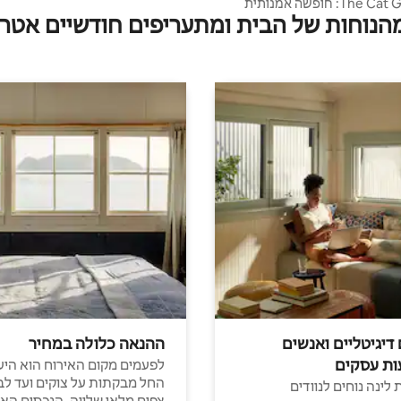
The Cat Gallery St.9: חופשה אמנותית
מהנוחות של הבית ומתעריפים חודשיים אטרק
סגנון אפליקציה
 דיגיטליים ואנשים
ההנאה כלולה במחיר
ות עסקים
לפעמים מקום האירוח הוא היע
החל מבקתות על צוקים ועד לב
לינה נוחים לנוודים
צפים מלאי שלווה, הנכסים הא