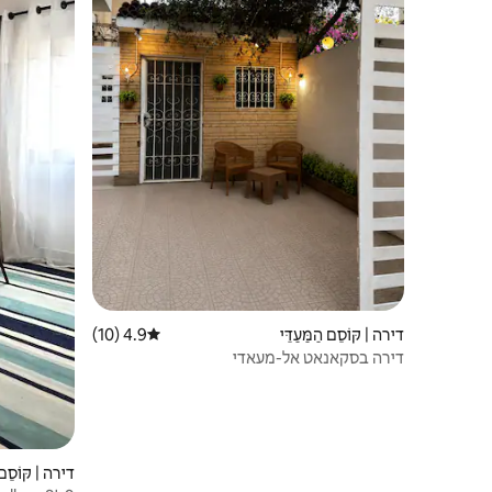
דירה | קּוֹסֵם הַמַּעַדֵּי
4.9 (10)
דירוג ממוצע של 4.9 מתוך 5, 10 ביקורות
דירה בסקאנאט אל-מעאדי
דירה | קּוֹסֵם ה