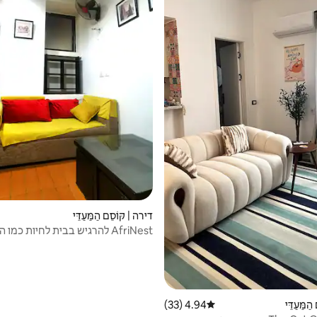
דירה | קּוֹסֵם הַמַּעַדֵּי
AfriNest להרגיש בבית לחיות כמו
במאאדי, קהיר
ַמַּעַדֵּי
4.94 (33)
דירוג ממוצע של 4.94 מתוך 5, 33 ביקורות