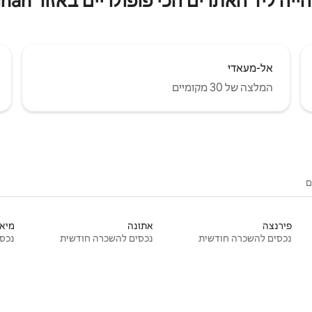
 ליד האתרים הכי פופולריים באזור Manil Shihah
אל-מעאדי
המלצה של 30 מקומיים
ם
פירנצה
אתונה
מיאמ
נכסים להשכרה חודשית
נכסים להשכרה חודשית
נכסי