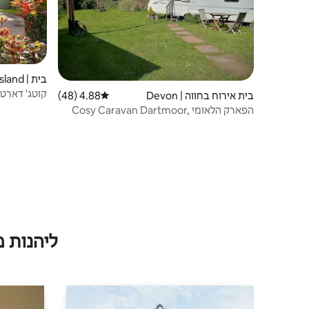
בית | Dousland
קוטג' דארטמ
בית אירוח בחווה | Devon
4.88 (48)
דירוג ממוצע של 4.88 מתוך 5, 48 ביקורות
אופניים
הפארק הלאומי Cosy Caravan Dartmoor,
Meavy.
ליהנות 