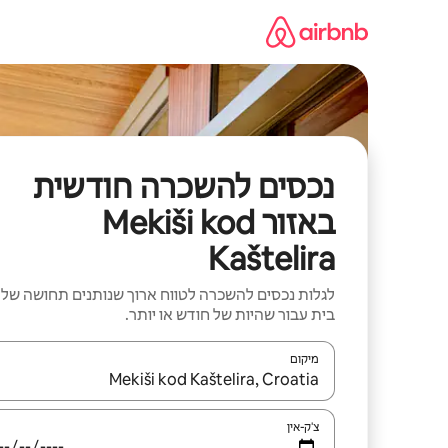
ילוג
תוכן
נכסים להשכרה חודשית
באזור Mekiši kod
Kaštelira
לגלות נכסים להשכרה לטווח ארוך שנותנים תחושה של
בית עבור שהיות של חודש או יותר.
מיקום
כאשר התוצאות יהיו זמינות, יש לנווט עם מקשי החיצים למ
צ'ק-אין