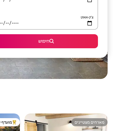
צ'ק-אאוט
חיפוש
מארחים מצטיינים
מועדף ע
מארחים מצטיינים
מוביל בקרב