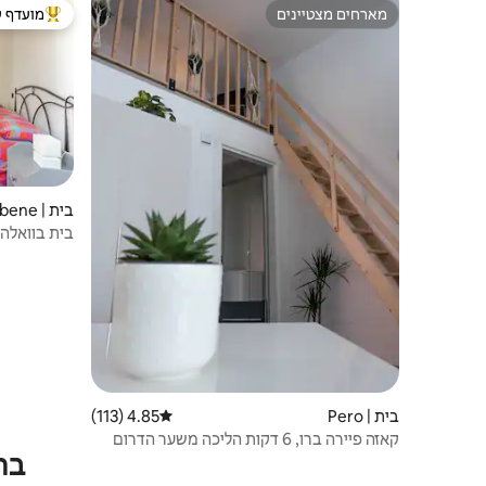
צ'ק - אין בבוקר עם ההגעה ל Via San
מארחים מצטיינים
מועדף ע
מארחים מצטיינים
מוביל בקרב
Carpoforo מס '4, האורחים יכולים לבקש
מהשוער של הבניין הסמוך (Via San
Carpoforo מס' 6), ששמו שירן, להתקשר
למשרתת (EMI) שתמיד זמינה בבית. הקונסיירז'
של שירן נמצא תמיד באתר בימים שני עד שישי,
בין השעות 8:30 עד 13:00. האורחים יכולים גם
ללחוץ על כפתור מס '7 באינטרקום: תמיד יש
מישהו בבית שמוכן לקבל את פניהם. המארח
מתגורר באותו בניין ומבטיח את נוכחותו וזמינותו
בית | Valle Salimbene
התמידית בקבלת אורחים עם ההגעה. 2) צ'ק -
בית בוואלה
אין בזמנים שונים במקרה שהאורחים מגיעים
בכל שעה ביום או בלילה, מומלץ להודיע למארח
בזמן ולהסכים על מועד הגעה משוער. בכל
מקרה, המארח תמיד זמין 24 שעות ביממה ב -
Airbnb או בטלפון האישי שלו (‎+39 339 31 99
131). ביום ההגעה, האורחים תמיד ימצאו מישהו
שיקבל את פניהם. צ'ק - אאוט בדרך כלל יש
לפנות את הדירה, ביום הצ'ק - אאוט, לא אחרי
11:00 - 12:00 בצהריים. באחריות המארח
בית | Pero
4.85 (113)
דירוג ממוצע של 4.85 מתוך 5, 113 ביקורות
ובאחריותו להודיע לאורחים מיד על האפשרות
קאזה פיירה ברו, 6 דקות הליכה משער הדרום
לעשות צ'ק - אאוט אפילו מאוחר יותר, במידת
בת
הצורך, בהתאם ללוח השנה ולצרכים של הנכס.
צ'ק - אאוט יכול להתבצע על ידי אורחים באופן