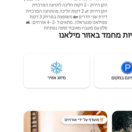
הקן הירוק - 2 דקות הליכה לתחנה המרכזית
הקן הירוק 🌿 2 דקות הליכה מהתחנה המרכזית
דירת שני חדרים 🏡 משופצת במרחק 3 דקות
ממילאנו סנטראלה. מתאים ל -2 -4 אורחים: 🛋️
סלון עם מטבח מאובזר וספה נפתחת
ות מחמד באזור מילאנו
(160x200) חדר שינה 🛏️ זוגי (180x200) 🚿
חדר רחצה עם מקלחת ❄️ מזגן – טלוויזיה 📺
חכמה בכל חדר – 2.5 Gbps 🛜 Wi – Fi 🧺
מכונת כביסה ומייבש – ☕ Nespresso Vertuo
– מים 💧 מסוננים 🔐 צ'ק - אין עצמי עם נוקי 🚇
רכבות תחתיות, רכבות והסעות במרחק הליכה
חיות מחמד 🐾 קטנות יתקבלו בברכה.
ינם במקום
מיזוג אוויר
מועדף על ידי אורחים
מוביל בקרב נכסים מועדפים על ידי אורחים