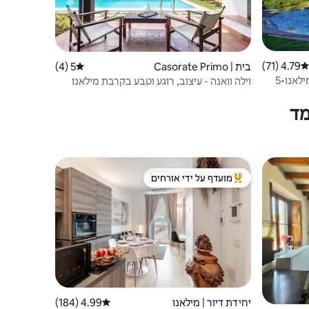
4.79 (71)
דירוג ממוצע של 4.79 מתוך 5, 71 ביקורות
בית | Casorate Primo
5 (4)
דירוג ממוצע של 5 מתוך 5, 4 ביקורות
בריכה•גן•דואומו 15'•S.Siro•פיארה מילאנו•5
וילה וואנה - עיצוב, רוגע וטבע בקרבת מילאנו
מד
מועדף על ידי אורחים
ורחים
מוביל בקרב נכסים מועדפים על ידי אורחים
יחידת דיור | מילאנו
4.99 (184)
דירוג ממוצע של 4.99 מתוך 5, 184 ביקורות