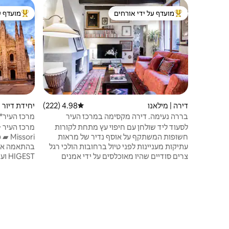
מועדף על ידי אורחים
מועדף ע
מוביל בקרב נכסים מועדפים על ידי אורחים
מוביל בקרב
דירה | מילאנו
4.98 (222)
דירוג ממוצע של 4.98 מתוך 5, 222 ביקורות
יחידת דיור |
בררה נעימה. דירה מקסימה במרכז העיר
מרכז העיר**
האמיתית
לסעוד ליד שולחן עם חיפוי עץ מתחת לקורות
חשופות המשתקף על אוסף נדיר של מראות
sori
עתיקות מעניינות לפני טיול ברחובות הולכי רגל
צרים סודיים שהיו מאוכלסים על ידי אמנים
ומשוררים. להירגע בסלון מקסים עם אח, ספת
עור באוכף ודלתות תריס שנפתחות למרפסת עם
▰ של
צמחים. לנוח במיטת אפיריון באלינזי בגודל קינג
סייז מתחת לתקרה עתיקה. ריהוט מעודן, חללים
אאוט אחסון
רחבים, ריח נעים של בריאות יאפשרו לכם
לא
להרגיש בבית בסביבה יוצאת מן הכלל בשכונה
האופיינית והמיוחדת ביותר במרכז העיר מילאנו.
תחנות הרכב