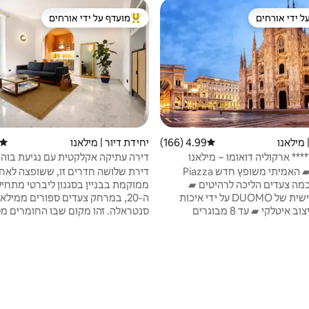
ל ידי אורחים
מועדף על ידי אורחים
 נכסים מועדפים על ידי אורחים
מוביל בקרב נכסים מועדפים על ידי א
 מילאנו
4.99 (166)
דירוג ממוצע של 4.99 מתוך 5, 166 ביקורות
יחידת דיור | מילאנו
דירוג
*** ארקוליה דואומו ~ מילאנו
דירה עתיקה אקלקטית עם נגיעת בוהו
מרכז העיר ▰ האמיתי משופץ חדש Piazza
דירת שלושה חדרים זו, ששופצה לאחר
Mis ▰ כמה צעדים הליכה לרהיטים ▰
ממוקמת בבניין בסגנון ליברטי מתחי
בהתאמה אישית של DUOMO על ידי איכות
ה-20, במרחק צעדים ספורים ממילאנ
HIGEST ועיצוב איטלקי ▰ עד 8 מבוגרים
סנטראלה. זהו מקום שבו החומרים מ
+2cots ▰ new AIR cond. ▰ קונסיירז' שירות
סיפור. הדים קולוניאליים וינטג'יים, רט
נו ASSISTANCE&SUPPORT H24! ▰ Wi
ומעודנים משתלבים באסתטיקה בוה
- Fi UltraFast 1Gb ▰ גמיש צ'ק - אין וצ'ק -
מעודנת - אקלקטית אך מאופקת. שי
 ▰ מזוודות ▰ למטה: מטרו מתחת
פוגש פרקט עץ טיק, קשתות מעגליות
דמה > M1_Duomo - M3_Missori -
זרימה והרמוניה. זיגוג טורקיז מרוקאי ו
M4_Poli.&St ▰ .ofia מתחברים ישירות לכל
אולטרה-מרינים עמוקים מביאים חום
ת וכל שדות התעופה. חניה אמינה
ורמז לנסיעה: שלנו. מקום מפל