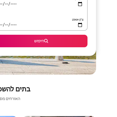
צ'ק-אאוט
חיפוש
בתים להשכר
האורחים מסכי