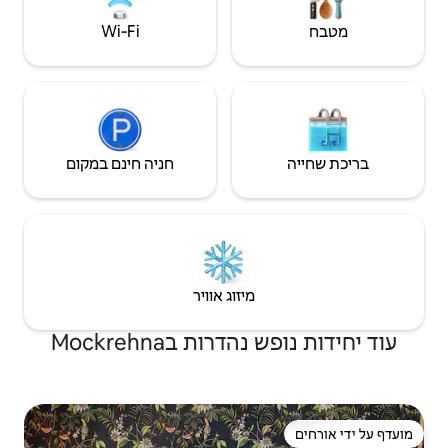
Wi‑Fi
חניה חינם במקום
יזוג אוויר
ת בMockrehna