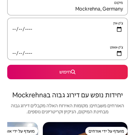
יש לנווט עם מקשי החיצים למעלה ולמטה או לעיין בעזרת תנועות מגע או החלקה.
חיפוש
וה בMockrehna
האירוח האלה מקבלים דירוג גבוה
יקיון וקריטריונים נוספים.
דירה | uditz
מועדף על ידי אורחים
מועדף על ידי אורחים
מוב
חלום