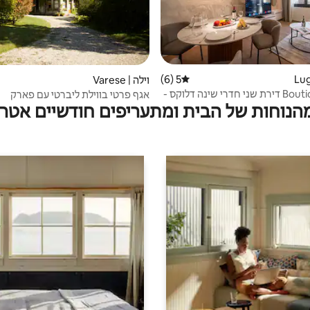
5 (6)
דירוג ממוצע של 5 מתוך 5, 6 ביקורות
וילה | Varese
Boutique Suites דירת שני חדרי שינה דלוקס -
אגף פרטי בווילת ליברטי עם פארק
מהנוחות של הבית ומתעריפים חודשיים אטרק