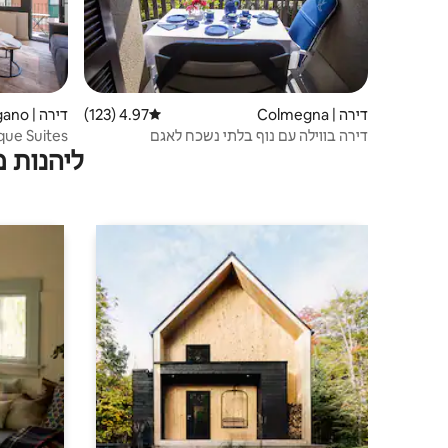
דירה | Colmegna
4.97 (123)
דירוג ממוצע של 4.97 מתוך 5, 123 ביקורות
דירה | Lugano
דירה בווילה עם נוף בלתי נשכח לאגם
ליהנות 
מיזוג אוויר