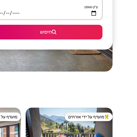
צ'ק-אאוט
חיפוש
מועדף על ידי אורחים
מועדף על י
מוביל בקרב נכסים מועדפים על ידי אורחים
מועדף על י