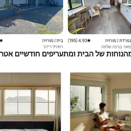
נפרדת | מורויה
4.93 (195)
דירוג ממוצע של 4.93 מתוך 5, 195 ביקורות
בית | מורויה
דירוג
ואר בגינה שלווה
רוזהיל רידג'
מהנוחות של הבית ומתעריפים חודשיים אטרק