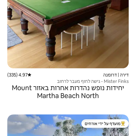
4.97 (335)
דירוג ממוצע של 4.97 מתוך 5, 335 ביקורות
יחידות נופש נהדרות אחרות באזור Mount
Martha Beac
 ידי אורחים