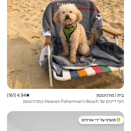
4.94 (161)
דירוג ממוצע של 4.94 מתוך 5, 161 ביקורות
 ידי אורחים