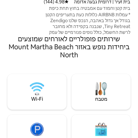
לחופשה לפני לידה או לסוף שבוע רומנטי — רק
ה
4.98 (144)
דירוג ממוצע של 4.98 מתוך 5, 144 ביקורות
לשניים.
חוץ תחת כיפת
לולות כעת בתעריפים הקטן
בגודל אך גדול באהבה, הנכס שלנו Zendigo
 בקפידה ולא מחובר
ורמיים של עמק
יים לאורחים שמוצעים
יות שהופכות את
השהייה שלכם למיוחדת במיוחד. להשרות
ביחידות נופש באזור Mount Martha Beach
לכם, בתוספת
Nort
 בטבע ובכל זאת
קבים עטורי פרסים,
כבים מקומיים,
מקומיות
ורי טבע חוף
Wi‑Fi