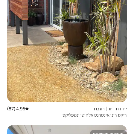
4.95 (87)
דירוג ממוצע של 4.95 מתוך 5, 87 ביקורות
טפליקס