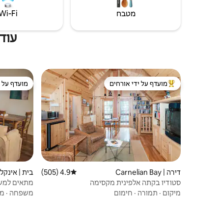
מטבח
Wi‑Fi
עוד יח
מועדף על ידי אורחים
מועדף על י
מוביל בקרב נכסים מועדפים על ידי אורחים
מועדף על י
דירה | Carnelian Bay
4.9 (505)
דירוג ממוצע של 4.9 מתוך 5, 505 ביקורות
בית | אינקליי
סטודיו בקתה אלפינית מקסימה
מתאים למשפ
מיקום
·
תמורה
·
חימום
משפחה
·
מי