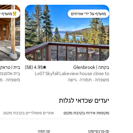
מועדף על ידי אורחים
מועדף ע
מועדף על ידי אורחים
מוביל בקרב
בקתה | Glenbrook
4.95 (58)
דירוג ממוצע של 4.95 מתוך 5, 58 ביקורות
בית | טראקי
Lx07 Skyfall Lakeview house close to
בית אלפנגל
Edgewood
משפחה
·
תמורה
·
גישה
משפחה
·
מי
יעדים שכדאי לגלות
מקומות אירוח בקרבת מקום
אתרים פופולריים בקרבת מקום
סן פרנסיסקו
סן חוזה