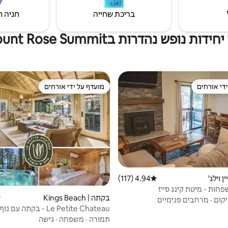
בריכת שחייה
חניה ח
ידות נופש נהדרות בMount Rose Summit
די אורחים
מועדף על ידי אורחים
די אורחים
מועדף על ידי אורחים
ן וילג'
4.94 (117)
דירוג ממוצע של 4.94 מתוך 5, 117 ביקורות
חות - מיטת קינג סייז
בקתה | Kings Beach
ד
קום
·
מרחבים פנימיים
Le Petite Chateau - בקתה ע
וספא
תמורה
·
משפחה
·
גישה