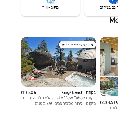
ינם במקום
מיזוג אוויר
מועדף על ידי אורחים
מועדף על ידי אורחים
בקתה | Kings Beach
5.0 (11)
דירוג ממוצע של 5.0 מתוך 5, 11 ביקורות
בקתת Lake View Tahoe - הליכה לחוף סירות
4.91 (22)
ירוג ממוצע של 4.91 מתוך 5, 22 ביקורות
המהירות
מיקום
·
אירוח מסביר פנים
·
עיצוב פנים
ם נוף לאגם