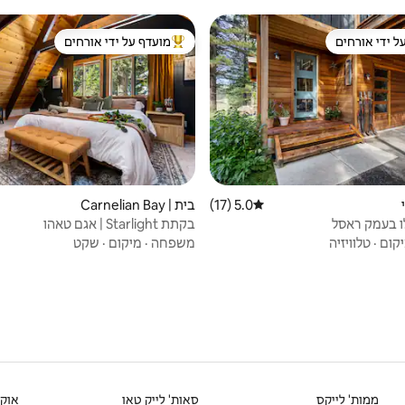
ל ידי אורחים
מועדף על ידי אורחים
 נכסים מועדפים על ידי אורחים
מוביל בקרב נכסים מועדפים על ידי א
5.0 (17)
דירוג ממוצע של 5.0 מתוך 5, 17 ביקורות
בית | Carnelian Bay
ו בעמק ראסל
בקתת Starlight | אגם טאהו
קום
·
טלוויזיה
משפחה
·
מיקום
·
שקט
ממות' לייקס
סאות' לייק טאו
אוקל