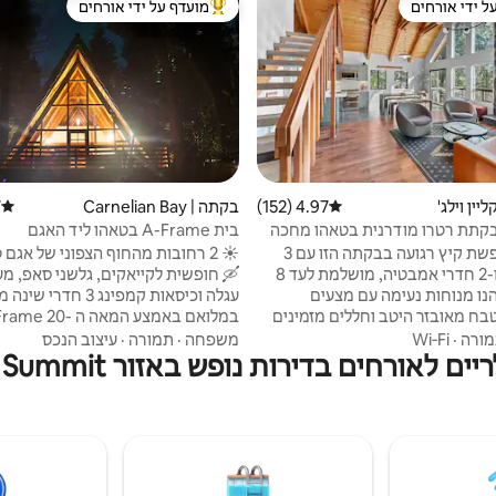
ל ידי אורחים
מועדף על ידי אורחים
 נכסים מועדפים על ידי אורחים
מוביל בקרב נכסים מועדפים על ידי א
יין וילג'
4.97 (152)
דירוג ממוצע של 4.97 מתוך 5, 152 ביקורות
בקתה | Carnelian Bay
)
דירוג 
 בקתת רטרו מודרנית בטאהו מחכה
בית A-Frame בטאהו ליד האגם
תברחו לחופשת קיץ רגועה בבקתה הזו עם 3
חדרי שינה ו-2 חדרי אמבטיה, מושלמת לעד 8
🛶 חופשית לקייאקים, גלשני סאפ, מע
נו מנוחות נעימה עם מצעים
עגלה וכיסאות קמפינג 3 ח
בח מאובזר היטב וחללים מזמינים
במלואם באמצע המאה ה
 אחרי יום של הרפתקאות. דקות
מטבח 🍳 גור
ורה
·
Wi‑Fi
משפחה
·
תמורה
·
עיצוב הנכס
ולי הליכה יפהפיים, פעילויות
אורחים בדירות נופש באזור Mount Rose Summit
ות ומסעדות מקסימות. בין אם אתם
🌲 פרטי וחצר אחורית לארוחות בחוץ 
חה שלווה או כיף בחיק הטבע,
רנית בסגנון רטרו הזו היא תחנת
מייל לפאליסיידס טאהו, אלפיני מדוז 
יאלית. מומלץ לעיין בביקורות
הזמינו את חופשת הקיץ הבלתי נשכ
נו, ולהזמין עכשיו חופשת קיץ בלתי
בטאהו עוד היום!