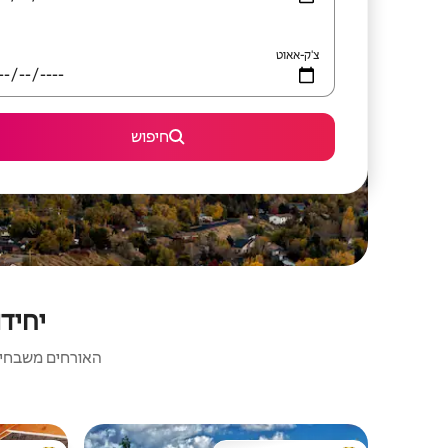
צ'ק-אאוט
חיפוש
יחידות 
האורחים משבחים: