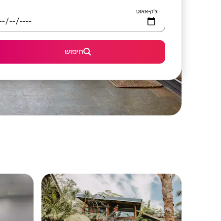
צ'ק-אאוט
חיפוש