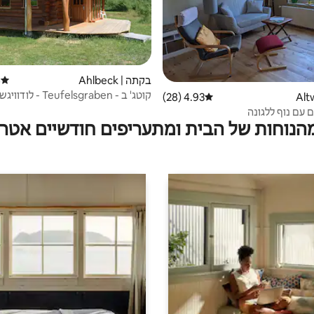
בקתה | Ahlbeck
)
דירוג 
קוטג' ב - Teufelsgraben - לודוויגשוף
4.93 (28)
דירוג ממוצע של 4.93 מתוך 5, 28 ביקורות
 עם נוף ללגונה
מהנוחות של הבית ומתעריפים חודשיים אטרק