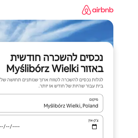
ילוג
תוכן
נכסים להשכרה חודשית
באזור Myślibórz Wielki
לגלות נכסים להשכרה לטווח ארוך שנותנים תחושה של
בית עבור שהיות של חודש או יותר.
מיקום
כאשר התוצאות יהיו זמינות, יש לנווט עם מקשי החיצים למ
צ'ק-אין