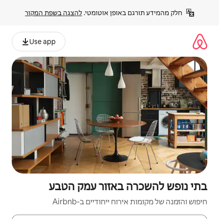
פן אוטומטי. 
להצגה בשפת המקור
Use app
אזור עמק הטבע
יחודיים ב-Airbnb