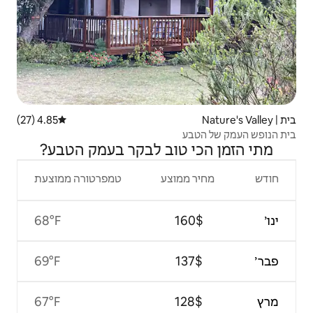
4.85 (27)
דירוג ממוצע של 4.85 מתוך 5, 27 ביקורות
וב לבקר בעמק הטבע?
צע
טמפרטורה ממוצעת
68°F
69°F
67°F