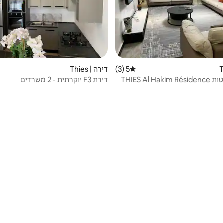
5 (3)
דירה | Thies
דירוג ממוצע של 5 מתוך 5, 3 ביקורות
THIES Al H
דירת F3 יוקרתית - 2 משרדים