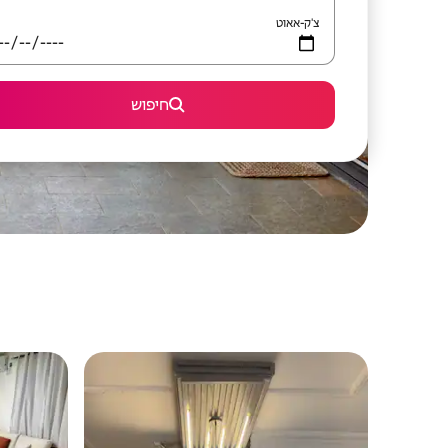
צ'ק-אאוט
חיפוש