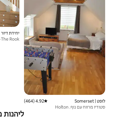
ham
The Rook- מפלט כפרי קטן ומושלם
לופט | Somerset
4.92 (464)
דירוג ממוצע של 4.92 מתוך 5, 464 ביקורות
סטודיו מרווח עם נוף. Holton
ליהנות 