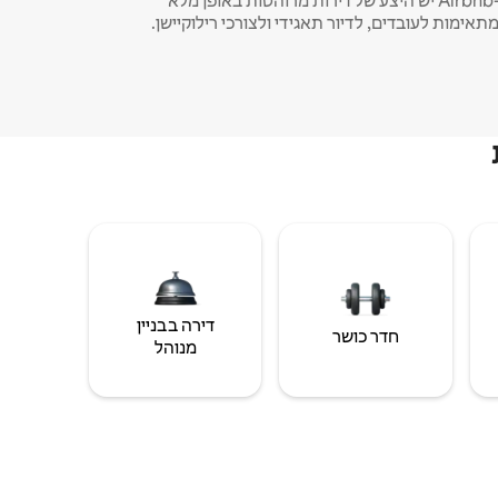
ב-Airbnb יש היצע של דירות מרוהטות באופן מלא
תאימות לעובדים, לדיור תאגידי ולצורכי רילוקיישן.
דירה בבניין
חדר כושר
מנוהל