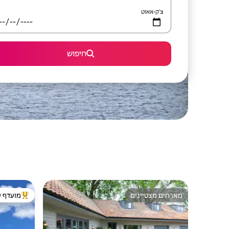
צ'ק-אאוט
חיפוש
מארחים מצטיינים
מועדף ע
מארחים מצטיינים
מוביל בקרב