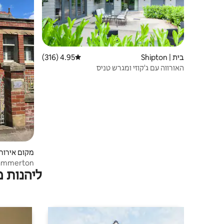
בית | Shipton
4.95 (316)
דירוג ממוצע של 4.95 מתוך 5, 316 ביקורות
האורווה עם ג'קוזי ומגרש טניס
on
Hammerton
ליהנות 