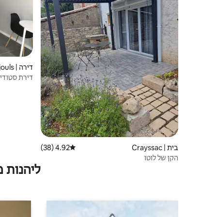
דירה | Nuzéjouls
אלחוטי וטלוויזיה 
בית | Crayssac
4.92 (38)
דירוג ממוצע של 4.92 מתוך 5, 38 ביקורות
הקן של לוטו
ליהנות 