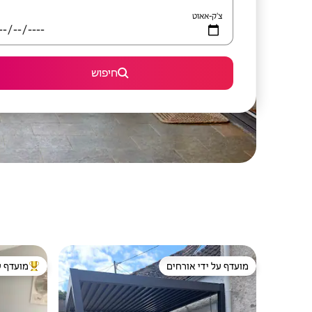
צ'ק-אאוט
חיפוש
מועדף על ידי אורחים
מועדף ע
מועדף על ידי אורחים
מוביל בקרב