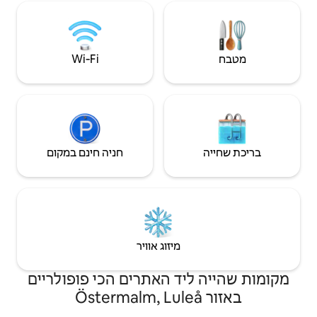
האגם הקפוא –
נט אלחוטי
Wi‑Fi
חניה חינם במקום
יזוג אוויר
 האתרים הכי פופולריים