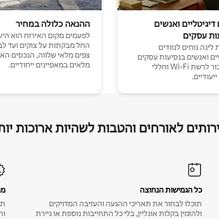
 דיגיטליים ואנשים
ההנאה כלולה במחיר
ות עסקים
לפעמים מקום האירוח הוא היע
החל מבקתות על צוקים ועד לב
לינה נוחים לנוודים
צפים מלאי שלווה, הנכסים הא
יים ואנשים בנסיעות עסקים
מלאים במאפיינים ייחודיים.
עם חיבור לרשת Wi-Fi וחללי
יעודיים.
רותים לאורחים והטבות לשהיות ארוכות יות
כל הגמישות הנחוצה
מח
תוכלו לבחור את תאריכי ההגעה והעזיבה המדויקים
תע
ולהזמין בקלות אונליין, בלי כל התחייבות נוספת או ניירת
ות