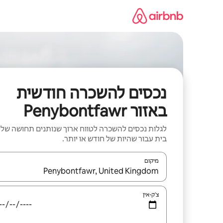
ילוג
תוכן
נכסים להשכרה חודשית
באזור Penybontfawr
לגלות נכסים להשכרה לטווח ארוך שנותנים תחושה של
בית עבור שהיות של חודש או יותר.
מיקום
כאשר התוצאות יהיו זמינות, יש לנווט עם מקשי החיצים למ
צ'ק-אין