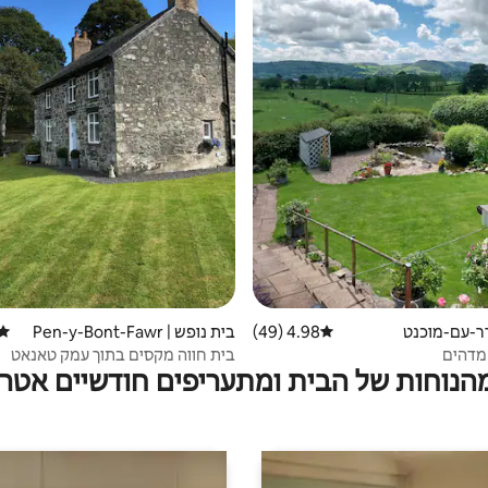
דר-עם-מוכנט
4.98 (49)
דירוג ממוצע של 4.98 מתוך 5, 49 ביקורות
בית נופש | Pen-y-Bont-Fawr
דירו
 מדהים
בית חווה מקסים בתוך עמק טאנאט
מהנוחות של הבית ומתעריפים חודשיים אטרק