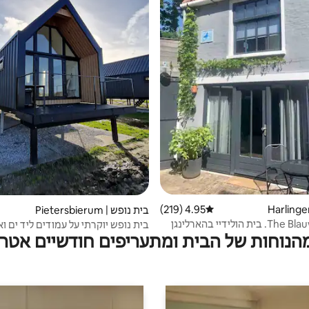
4.95 (219)
דירוג ממוצע של 4.95 מתוך 5, 219 ביקורות
בית נופש | Pietersbierum
 הולידיי בהארלינגן
בית נופש יוקרתי על עמודים ליד ים וא
מהנוחות של הבית ומתעריפים חודשיים אטרק