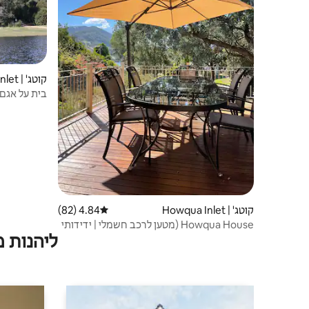
קוטג' | Howqua Inlet
בית על אגם Howqua - חזית אגם ildon
קוטג' | Howqua Inlet
4.84 (82)
דירוג ממוצע של 4.84 מתוך 5, 82 ביקורות
Howqua House (מטען לרכב חשמלי | ידידותי
ליהנות 
לכלבים)