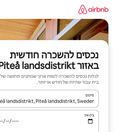
ילוג
תוכן
נכסים להשכרה חודשית
באזור Piteå landsdistrikt
לגלות נכסים להשכרה לטווח ארוך שנותנים תחושה של
בית עבור שהיות של חודש או יותר.
מיקום
כאשר התוצאות יהיו זמינות, יש לנווט עם מקשי החיצים למ
צ'ק-אין