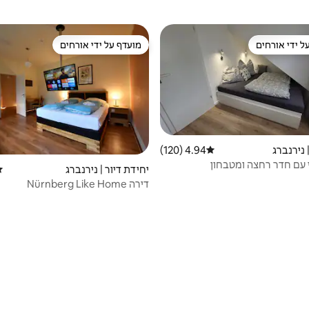
ל ידי אורחים
מועדף על ידי אורחים
 נכסים מועדפים על ידי אורחים
מועדף על ידי אורחים
 נירנברג
4.94 (120)
דירוג ממוצע של 4.94 מתוך 5, 120 ביקורות
 עם חדר רחצה ומטבחון
יחידת דיור | נירנברג
די
דירה Nürnberg Like Home