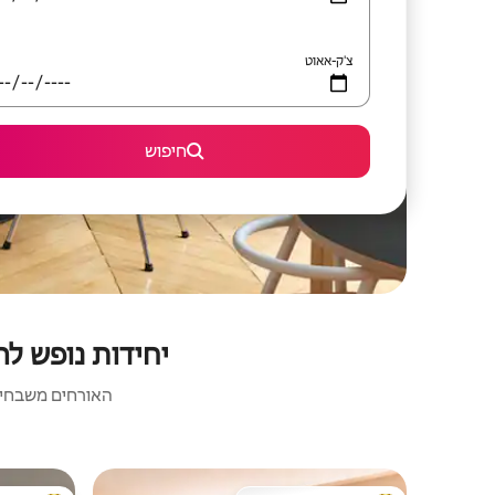
צ'ק-אאוט
חיפוש
יחידות נופש להשכרה ש
האורחים משבחים: