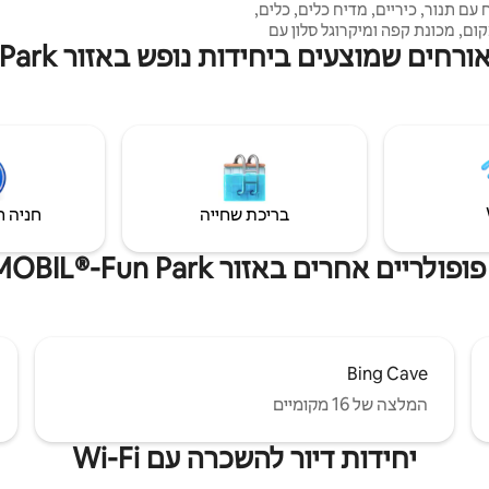
) מטבח עם תנור, כיריים, מדיח כלים, כלים,
טוסטר, קומקום, מכונת קפה ומיקרוגל סלון עם
שמוצעים ביחידות נופש באזור PLAYMOBIL®-Fun Park
לוויזיה (לוויינית), שולחן אוכל גדול
חדר שינה עם מיטה זוגית 1.8x2.0 מ', שידת
ה בגדים, שידת לילה עם מנורה
מסדרון עם ארון נעליים ומראה גדולה דלת דירה
הנעולה לדירת הקרקע המושכרת אינטרנט
נם
בריכת שחייה
חניה ח
ריים אחרים באזור PLAYMOBIL®-Fun Park
Bing Cave
המלצה של 16 מקומיים
יחידות דיור להשכרה עם Wi-Fi