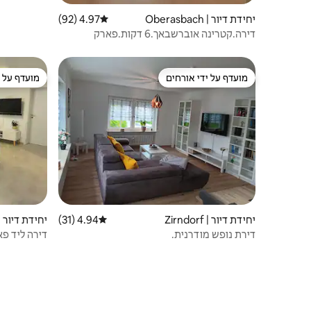
יחידת דיור | Oberasbach
4.97 (92)
דירוג ממוצע של 4.97 מתוך 5, 92 ביקורות
דירה.קטרינה אוברשבאך.6 דקות.פארק
כיף.מיזוג אוויר
מועדף על ידי אורחים
מועדף על י
מועדף על ידי אורחים
מועדף על י
יחידת דיור | Zirndorf
4.94 (31)
דירוג ממוצע של 4.94 מתוך 5, 31 ביקורות
יחידת דיור | berasbach
דירת נופש מודרנית.
דירה ליד פ