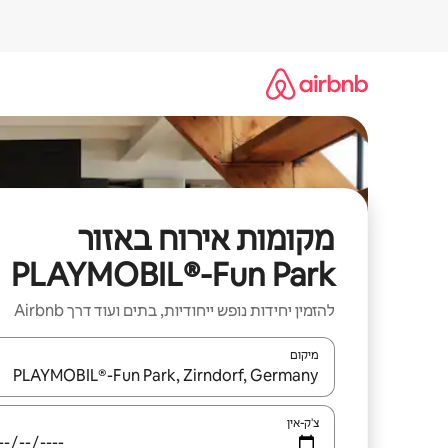
ילוג
תוכן
מקומות אירוח באזור
PLAYMOBIL®-Fun Park
להזמין יחידות נופש ייחודיות, בתים ועוד דרך Airbnb
מיקום
כאשר התוצאות יהיו זמינות, יש לנווט עם מקשי החיצים למ
צ'ק-אין