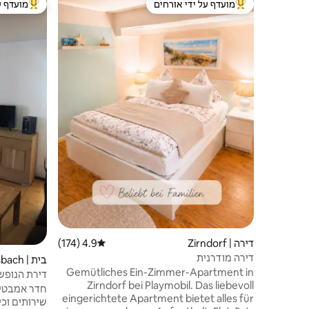
מועדף על ידי אורחים
מועדף ע
מוביל בקרב נכסים מועדפים על ידי אורחים
מוביל בקרב
דירה | Zirndorf
4.9 (174)
דירוג ממוצע של 4.9 מתוך 5, 174 ביקורות
דירה מודרנית
בית | Oberasbach
Gemütliches Ein-Zimmer-Apartment in
דירת הנופש
Zirndorf bei Playmobil. Das liebevoll
חדר אמבטי
eingerichtete Apartment bietet alles für