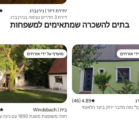
יחידת דיור | נירנברג
דירו
דירת 3 חדרים נעימה בנירנברג
בתים להשכרה שמתאימים למשפחות
די אורחים
מועדף על ידי אורחים
די אורחים
מועדף על ידי אורחים
ג
4.89 (46)
דירוג ממוצע של 4.89 מתוך 5, 46 ביקורות
ו* נווה מדבר ירוק ביער הלאומי
בית | Windsbach
דירוג
חווה משופצת משנת 1890 עם גינה ענקית