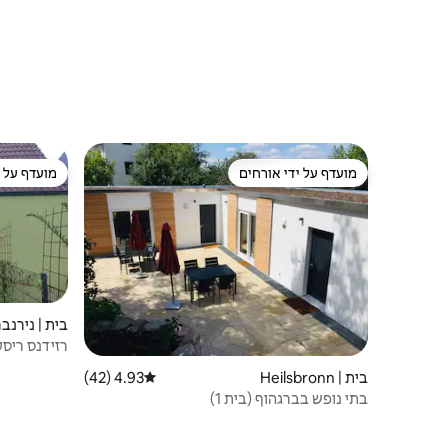
מועדף על ידי אורחים
מועדף על י
מועדף על ידי אורחים
מועדף על י
בית | נירנבר
רזידנס ריסק
סבאלד*
בית | Heilsbronn
4.93 (42)
דירוג ממוצע של 4.93 מתוך 5, 42 ביקורות
בתי נופש בברגהוף (בית 1)