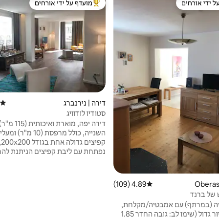
ל ידי אורחים
מועדף על ידי אורחים
 נכסים מועדפים על ידי אורחים
מוביל בקרב נכסים מועדפים על ידי א
דירה | נירנברג
דירוג
סטודיו לודוויג
דירה יפה, מוארת 
השנייה, כולל מרפסת (10 מ
קפי
נפתחת עם ליבת קפיצים הניתנת לה
בגודל 170x200 ו- מיטת שיזוף
מקלחת 1mx1m. כיור רחצה, שי
ממש בלב נירנברג ממש בלב העיר ה
4.89 (109)
דירוג ממוצע של 4.89 מתוך 5, 109 ביקורות
 של ברנד
והמגדל "Weißer Turm "
ה (במרתף) עם אמבטיה/מקלחת,
במרחק 50 מטרים בלבד, מושלמת ל
שירותים וכיור גדול (שימו לב: גובה החדר 1.85
בנירנברג.