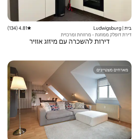
4.81 (134)
דירוג ממוצע של 4.81 מתוך 5, 134 ביקורות
 ומרכזית
ה עם מיזוג אוויר