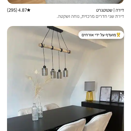
4.87 (295)
דירוג ממוצע של 4.87 מתוך 5, 295 ביקורות
ה ושקטה.
 ידי אורחים