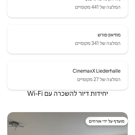
C
שכרה עם Wi-Fi