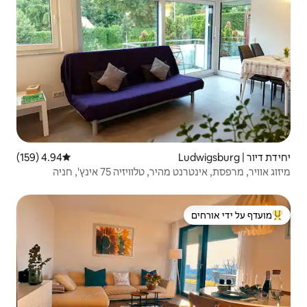
4.94 (159)
דירוג ממוצע של 4.94 מתוך 5, 159 ביקורות
יזיה 75 אינץ', חניה
 ידי אורחים