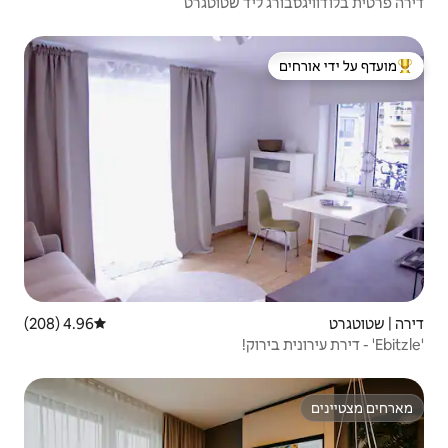
ד שטוטגרט
 ידי אורחים
4.96 (208)
דירוג ממוצע של 4.96 מתוך 5, 208 ביקורות