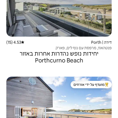
4.53 (15)
דירוג ממוצע של 4.53 מתוך 5, 15 ביקורות
 פארק
הדרות אחרות באזור
Porthcurno
 ידי אורחים