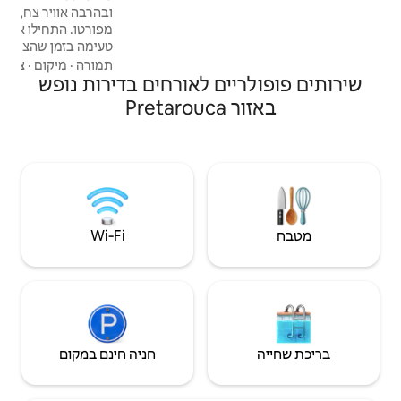
ובהרבה אוויר צח, במרחק שעה אחת בלבד
מפורטו. התחילו את היום עם ארוחת בוקר
טעימה בזמן שהציפורים שרות, הירגעו אחר
הצהריים עם ספר בצל עץ גדול, וסיימו את הערב
תמורה
·
מיקום
·
צ'ק-אאוט
ם לאורחים בדירות נופש
שלכם עם כוס יין ושיחות עמוקות. בריכת המים
המלוחים הייחודית, הממוסגרת על ידי עצים
מרהיבים, מציעה נופים עוצרי נשימה של עמק
דורו, והאמבטיה החיצונית מזמינה אתכם ליהנות
מרגעים נעימים לאורך כל השנה.
Wi‑Fi
חניה חינם במקום