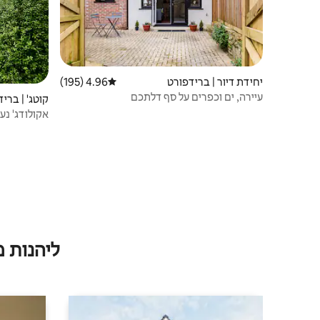
יחידת דיור | ברידפורט
4.96 (195)
דירוג ממוצע של 4.96 מתוך 5, 195 ביקורות
עיירה, ים וכפרים על סף דלתכם
קוטג' | ברי
אקולודג' נע
והחוף
ליהנות 