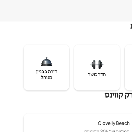
דירה בבניין
חדר כושר
מנוהל
ק קווינס
Clovelly Beach
המלצה של 305 מקומיים