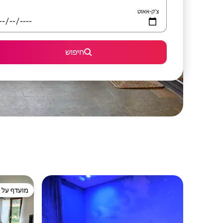
צ'ק-אאוט
חיפוש
מועדף על י
מועדף על י